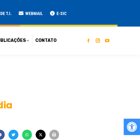
ATO
E T.I.
WEBMAIL
E-SIC
BLICAÇÕES
CONTATO
dia
Ab