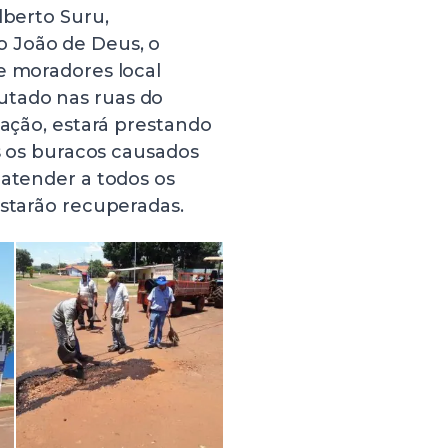
lberto Suru,
 João de Deus, o
e moradores local
utado nas ruas do
ração, estará prestando
os os buracos causados
 atender a todos os
estarão recuperadas.