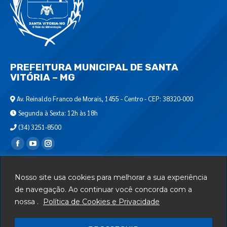
PREFEITURA MUNICIPAL DE SANTA
VITÓRIA – MG
Av. Reinaldo Franco de Morais, 1455 - Centro - CEP: 38320-000
Segunda à Sexta: 12h às 18h
(34) 3251-8500
Encontre-nos em:
Webmail
Nosso site usa cookies para melhorar a sua experiência
Departamento de T.I.
de navegação. Ao continuar você concorda com a
nossa .
Política de Cookies e Privacidade
Serviços
Telefones Úteis