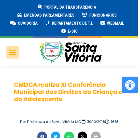
PORTAL DA TRANSPARÊNCIA
EMENDAS PARLAMENTARES
FUNCIONÁRIOS
OUVIDORIA
DEPARTAMENTO DE T.I.
WEBMAIL
E-SIC
Ab
CMDCA realiza XI Conferência
Municipal dos Direitos da Criança e
do Adolescente
Por
Prefeitura de Santa Vitória-MG
30/10/2018
16:18