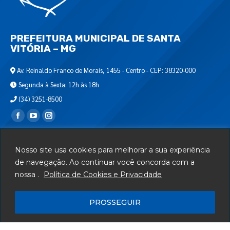
PREFEITURA MUNICIPAL DE SANTA
VITÓRIA – MG
Av. Reinaldo Franco de Morais, 1455 - Centro - CEP: 38320-000
Segunda à Sexta: 12h às 18h
(34) 3251-8500
Encontre-nos em:
Webmail
Nosso site usa cookies para melhorar a sua experiência
Departamento de T.I.
de navegação. Ao continuar você concorda com a
nossa .
Política de Cookies e Privacidade
Serviços
Telefones Úteis
PROSSEGUIR
Mapa do Site