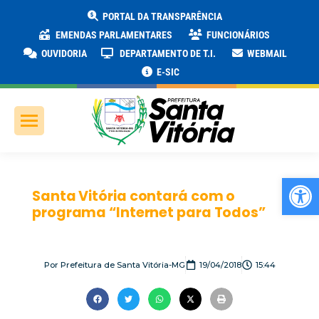
PORTAL DA TRANSPARÊNCIA
EMENDAS PARLAMENTARES
FUNCIONÁRIOS
OUVIDORIA
DEPARTAMENTO DE T.I.
WEBMAIL
E-SIC
Ab
Santa Vitória contará com o
programa “Internet para Todos”
Por
Prefeitura de Santa Vitória-MG
19/04/2018
15:44