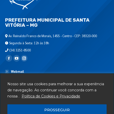
PREFEITURA MUNICIPAL DE SANTA
VITÓRIA – MG
Av. Reinaldo Franco de Morais, 1455 - Centro - CEP: 38320-000
Segunda à Sexta: 12h às 18h
(34) 3251-8500
Encontre-nos em:
Webmail
Departamento de T.I.
Nosso site usa cookies para melhorar a sua experiência
Serviços
de navegação. Ao continuar você concorda com a
nossa .
Política de Cookies e Privacidade
Telefones Úteis
Mapa do Site
PROSSEGUIR