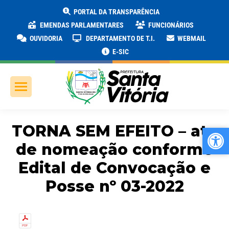
PORTAL DA TRANSPARÊNCIA
EMENDAS PARLAMENTARES
FUNCIONÁRIOS
OUVIDORIA
DEPARTAMENTO DE T.I.
WEBMAIL
E-SIC
TORNA SEM EFEITO – ato
Ab
Ab
de nomeação conforme
Edital de Convocação e
Posse nº 03-2022