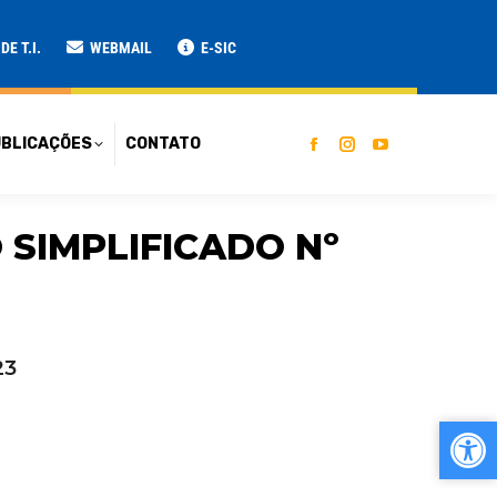
ATO
E T.I.
WEBMAIL
E-SIC
BLICAÇÕES
CONTATO
 SIMPLIFICADO Nº
23
Ab
Ab