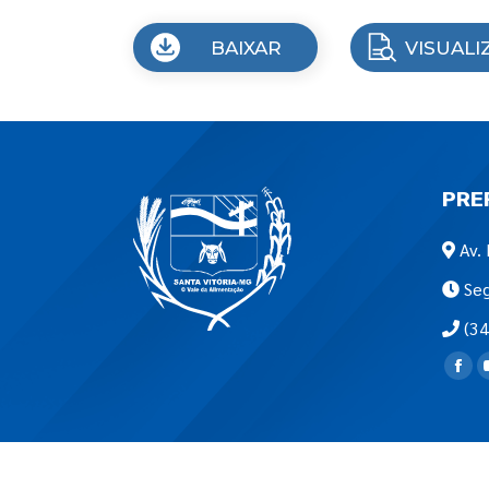
BAIXAR
VISUALI
PRE
Av. 
Seg
(34
Encon