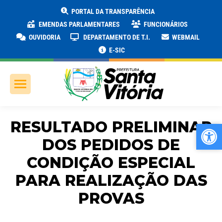
PORTAL DA TRANSPARÊNCIA
EMENDAS PARLAMENTARES
FUNCIONÁRIOS
OUVIDORIA
DEPARTAMENTO DE T.I.
WEBMAIL
E-SIC
RESULTADO PRELIMINAR
Ab
Ab
DOS PEDIDOS DE
CONDIÇÃO ESPECIAL
PARA REALIZAÇÃO DAS
PROVAS