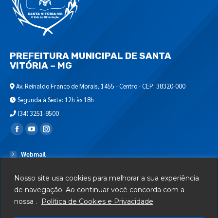
PREFEITURA MUNICIPAL DE SANTA
VITÓRIA – MG
Av. Reinaldo Franco de Morais, 1455 - Centro - CEP: 38320-000
Segunda à Sexta: 12h às 18h
(34) 3251-8500
Encontre-nos em:
Webmail
Departamento de T.I.
Nosso site usa cookies para melhorar a sua experiência
Serviços
de navegação. Ao continuar você concorda com a
nossa .
Política de Cookies e Privacidade
Telefones Úteis