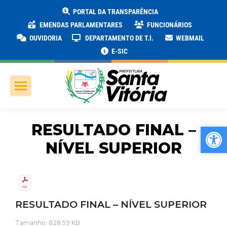
PORTAL DA TRANSPARÊNCIA
EMENDAS PARLAMENTARES
FUNCIONÁRIOS
OUVIDORIA
DEPARTAMENTO DE T.I.
WEBMAIL
E-SIC
RESULTADO FINAL –
Ab
Ab
NÍVEL SUPERIOR
RESULTADO FINAL – NÍVEL SUPERIOR
Tamanho: 828.59 KB