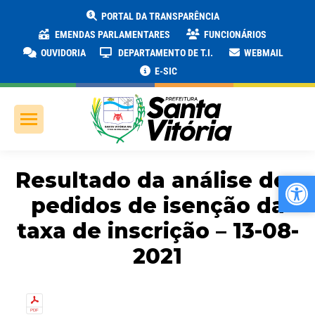
PORTAL DA TRANSPARÊNCIA
EMENDAS PARLAMENTARES
FUNCIONÁRIOS
OUVIDORIA
DEPARTAMENTO DE T.I.
WEBMAIL
E-SIC
Resultado da análise dos
Ab
Ab
pedidos de isenção da
taxa de inscrição – 13-08-
2021