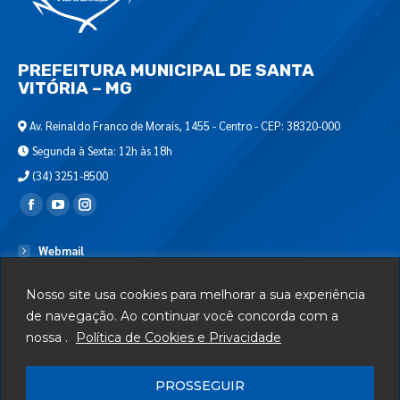
PREFEITURA MUNICIPAL DE SANTA
VITÓRIA – MG
Av. Reinaldo Franco de Morais, 1455 - Centro - CEP: 38320-000
Segunda à Sexta: 12h às 18h
(34) 3251-8500
Encontre-nos em:
Webmail
Departamento de T.I.
Nosso site usa cookies para melhorar a sua experiência
Serviços
de navegação. Ao continuar você concorda com a
nossa .
Política de Cookies e Privacidade
Telefones Úteis
Mapa do Site
PROSSEGUIR