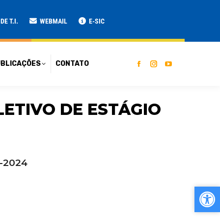
ATO
E T.I.
WEBMAIL
E-SIC
BLICAÇÕES
CONTATO
ELETIVO DE ESTÁGIO
1-2024
Ab
Ab