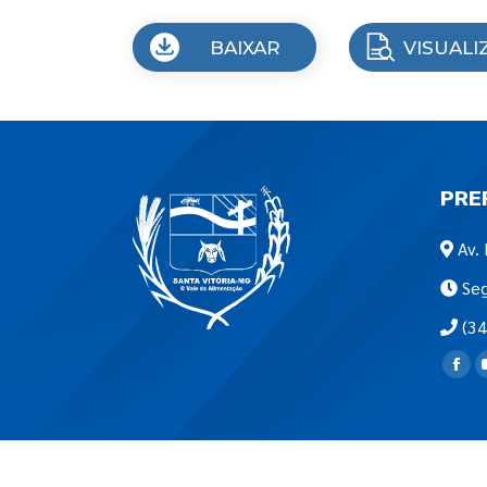
BAIXAR
VISUALI
PRE
Av. 
Seg
(34
Encon