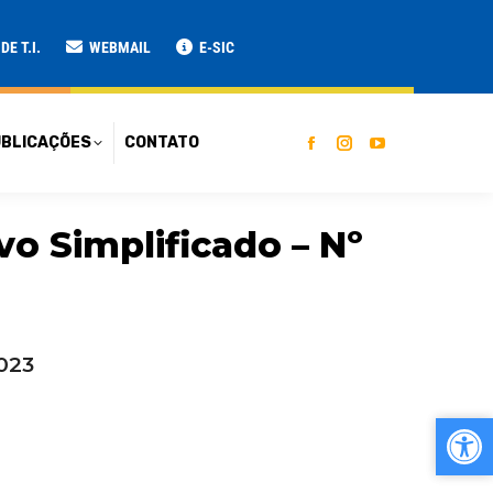
ATO
E T.I.
WEBMAIL
E-SIC
BLICAÇÕES
CONTATO
o Simplificado – Nº
2023
Ab
Ab