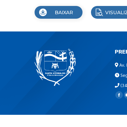
BAIXAR
VISUALI
PRE
Av. 
Seg
(34
Encon