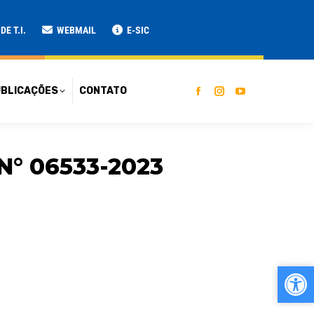
ATO
E T.I.
WEBMAIL
E-SIC
BLICAÇÕES
CONTATO
N° 06533-2023
Ab
Ab