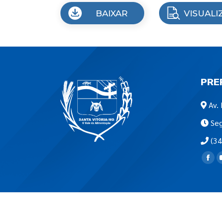
BAIXAR
VISUALI
PRE
Av. 
Seg
(34
Encon