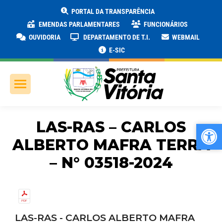
PORTAL DA TRANSPARÊNCIA
EMENDAS PARLAMENTARES
FUNCIONÁRIOS
OUVIDORIA
DEPARTAMENTO DE T.I.
WEBMAIL
E-SIC
LAS-RAS – CARLOS
Ab
Ab
ALBERTO MAFRA TERRA
– N° 03518-2024
LAS-RAS - CARLOS ALBERTO MAFRA