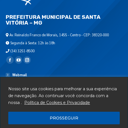
PREFEITURA MUNICIPAL DE SANTA
VITÓRIA – MG
Av. Reinaldo Franco de Morais, 1455 - Centro - CEP: 38320-000
Segunda à Sexta: 12h às 18h
(34) 3251-8500
Encontre-nos em:
Webmail
Departamento de T.I.
Nosso site usa cookies para melhorar a sua experiência
Serviços
de navegação. Ao continuar você concorda com a
nossa .
Política de Cookies e Privacidade
Telefones Úteis
Mapa do Site
PROSSEGUIR