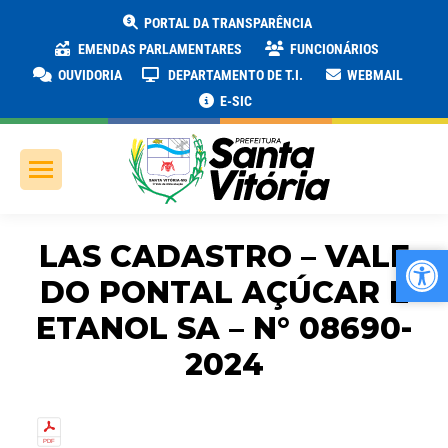
PORTAL DA TRANSPARÊNCIA
EMENDAS PARLAMENTARES
FUNCIONÁRIOS
OUVIDORIA
DEPARTAMENTO DE T.I.
WEBMAIL
E-SIC
LAS CADASTRO – VALE
Ab
Ab
DO PONTAL AÇÚCAR E
ETANOL SA – N° 08690-
2024