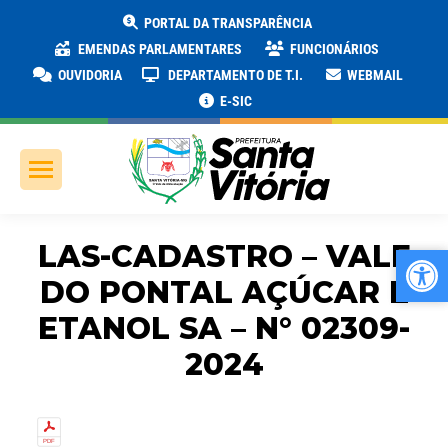
PORTAL DA TRANSPARÊNCIA
EMENDAS PARLAMENTARES
FUNCIONÁRIOS
OUVIDORIA
DEPARTAMENTO DE T.I.
WEBMAIL
E-SIC
LAS-CADASTRO – VALE
Ab
Ab
DO PONTAL AÇÚCAR E
ETANOL SA – N° 02309-
2024