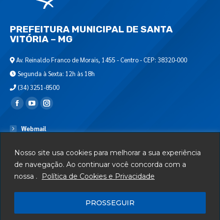
PREFEITURA MUNICIPAL DE SANTA
VITÓRIA – MG
Av. Reinaldo Franco de Morais, 1455 - Centro - CEP: 38320-000
Segunda à Sexta: 12h às 18h
(34) 3251-8500
Encontre-nos em:
Webmail
Departamento de T.I.
Nosso site usa cookies para melhorar a sua experiência
Serviços
de navegação. Ao continuar você concorda com a
nossa .
Política de Cookies e Privacidade
Telefones Úteis
Mapa do Site
PROSSEGUIR