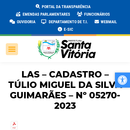
PORTAL DA TRANSPARÊNCIA
EMENDAS PARLAMENTARES
FUNCIONÁRIOS
OUVIDORIA
DEPARTAMENTO DE T.I.
WEBMAIL
E-SIC
LAS – CADASTRO –
Ab
Ab
TÚLIO MIGUEL DA SILVA
GUIMARÃES – Nº 05270-
2023