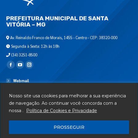
PREFEITURA MUNICIPAL DE SANTA
VITÓRIA – MG
Av. Reinaldo Franco de Morais, 1455 - Centro - CEP: 38320-000
Segunda à Sexta: 12h às 18h
(34) 3251-8500
Encontre-nos em:
Webmail
Departamento de T.I.
Nosso site usa cookies para melhorar a sua experiência
Serviços
de navegação. Ao continuar você concorda com a
nossa .
Política de Cookies e Privacidade
Telefones Úteis
Mapa do Site
PROSSEGUIR