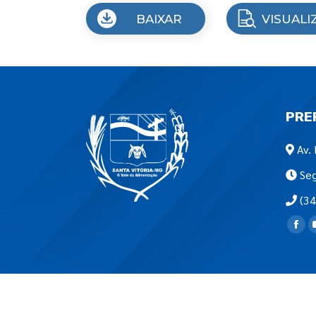
BAIXAR
VISUALI
PRE
Av. 
Seg
(34
Encon