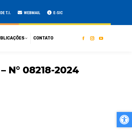
ATO
E T.I.
WEBMAIL
E-SIC
BLICAÇÕES
CONTATO
 N° 08218-2024
Ab
Ab