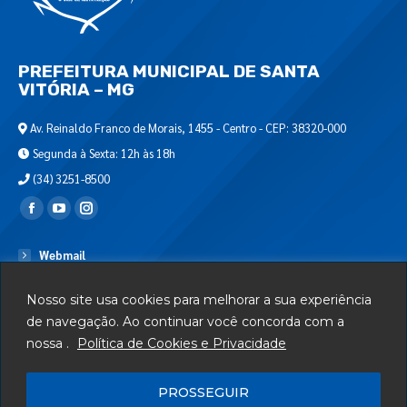
PREFEITURA MUNICIPAL DE SANTA
VITÓRIA – MG
Av. Reinaldo Franco de Morais, 1455 - Centro - CEP: 38320-000
Segunda à Sexta: 12h às 18h
(34) 3251-8500
Encontre-nos em:
Webmail
Departamento de T.I.
Nosso site usa cookies para melhorar a sua experiência
Serviços
de navegação. Ao continuar você concorda com a
nossa .
Política de Cookies e Privacidade
Telefones Úteis
Mapa do Site
PROSSEGUIR