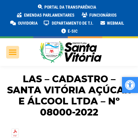
PORTAL DA TRANSPARÊNCIA
EMENDAS PARLAMENTARES
FUNCIONÁRIOS
OUVIDORIA
DEPARTAMENTO DE T.I.
WEBMAIL
E-SIC
LAS – CADASTRO –
Ab
Ab
SANTA VITÓRIA AÇÚCAR
E ÁLCOOL LTDA – Nº
08000-2022