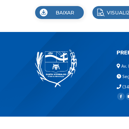
BAIXAR
VISUALI
PRE
Av. 
Seg
(34
Encon