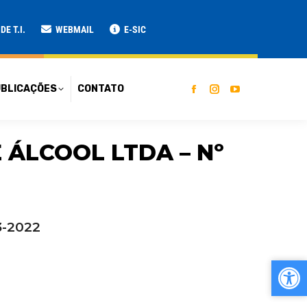
ATO
E T.I.
WEBMAIL
E-SIC
BLICAÇÕES
CONTATO
 ÁLCOOL LTDA – Nº
3-2022
Ab
Ab