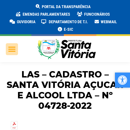
PORTAL DA TRANSPARÊNCIA
EMENDAS PARLAMENTARES
FUNCIONÁRIOS
OUVIDORIA
DEPARTAMENTO DE T.I.
WEBMAIL
E-SIC
LAS – CADASTRO –
Ab
Ab
SANTA VITÓRIA AÇUCAR
E ALCOOL LTDA – Nº
04728-2022