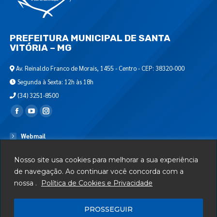
PREFEITURA MUNICIPAL DE SANTA
VITÓRIA – MG
Av. Reinaldo Franco de Morais, 1455 - Centro - CEP: 38320-000
Segunda à Sexta: 12h às 18h
(34) 3251-8500
Encontre-nos em:
Webmail
Departamento de T.I.
Nosso site usa cookies para melhorar a sua experiência
Serviços
de navegação. Ao continuar você concorda com a
nossa .
Política de Cookies e Privacidade
Telefones Úteis
Mapa do Site
PROSSEGUIR