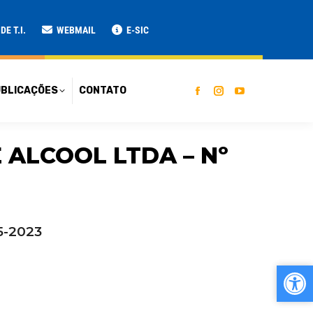
ATO
E T.I.
WEBMAIL
E-SIC
BLICAÇÕES
CONTATO
 ALCOOL LTDA – Nº
5-2023
Ab
Ab