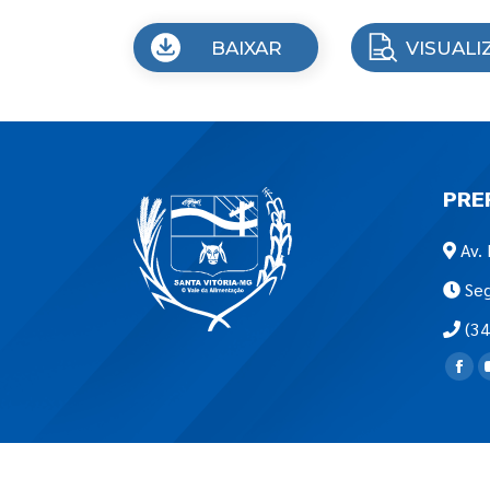
BAIXAR
VISUALI
PRE
Av. 
Seg
(34
Encon