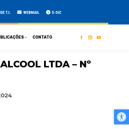
ATO
E T.I.
WEBMAIL
E-SIC
BLICAÇÕES
CONTATO
ALCOOL LTDA – Nº
2024
Ab
Ab