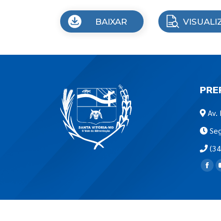
BAIXAR
VISUALI
PRE
Av. 
Seg
(34
Encon