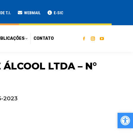
ATO
E T.I.
WEBMAIL
E-SIC
BLICAÇÕES
CONTATO
 ÁLCOOL LTDA – N°
5-2023
Ab
Ab