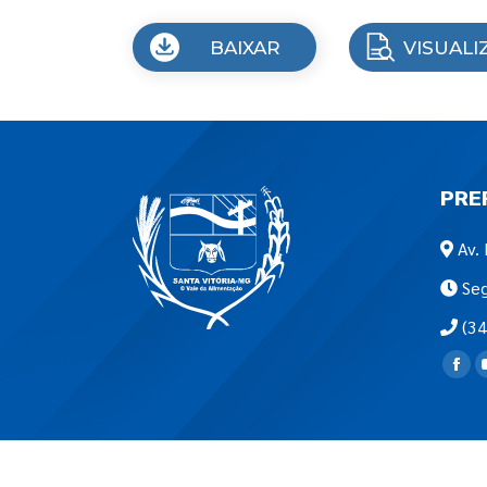
BAIXAR
VISUALI
PRE
Av. 
Seg
(34
Encon