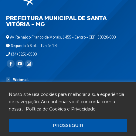
PREFEITURA MUNICIPAL DE SANTA
VITÓRIA – MG
Av. Reinaldo Franco de Morais, 1455 - Centro - CEP: 38320-000
Segunda à Sexta: 12h às 18h
(34) 3251-8500
Encontre-nos em:
Webmail
Departamento de T.I.
Nosso site usa cookies para melhorar a sua experiência
Serviços
de navegação. Ao continuar você concorda com a
nossa .
Política de Cookies e Privacidade
Telefones Úteis
Mapa do Site
PROSSEGUIR