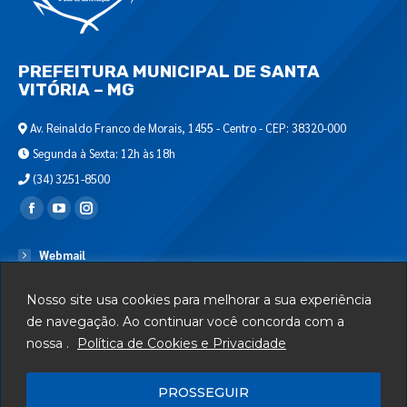
PREFEITURA MUNICIPAL DE SANTA
VITÓRIA – MG
Av. Reinaldo Franco de Morais, 1455 - Centro - CEP: 38320-000
Segunda à Sexta: 12h às 18h
(34) 3251-8500
Encontre-nos em:
Webmail
Departamento de T.I.
Nosso site usa cookies para melhorar a sua experiência
Serviços
de navegação. Ao continuar você concorda com a
nossa .
Política de Cookies e Privacidade
Telefones Úteis
Mapa do Site
PROSSEGUIR