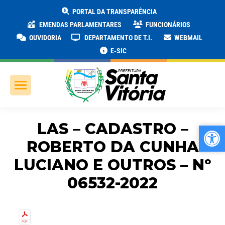
PORTAL DA TRANSPARÊNCIA
EMENDAS PARLAMENTARES
FUNCIONÁRIOS
OUVIDORIA
DEPARTAMENTO DE T.I.
WEBMAIL
E-SIC
LAS – CADASTRO –
Ab
Ab
ROBERTO DA CUNHA
LUCIANO E OUTROS – Nº
06532-2022