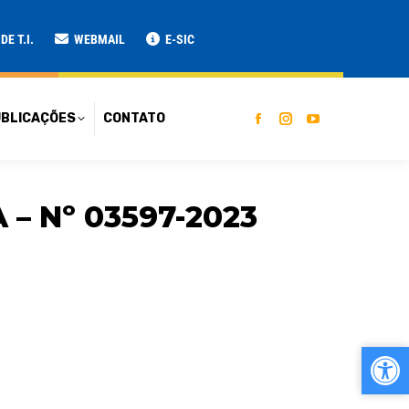
ATO
E T.I.
WEBMAIL
E-SIC
BLICAÇÕES
CONTATO
– Nº 03597-2023
Ab
Ab