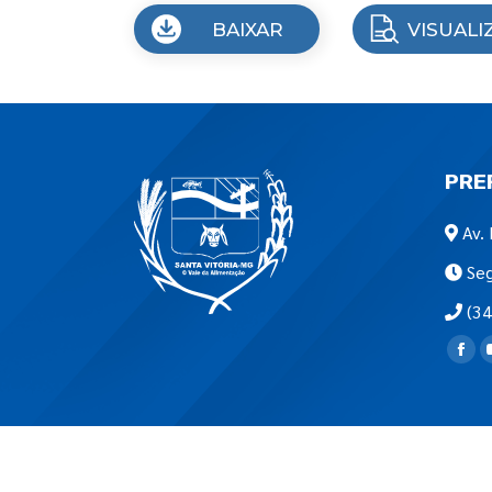
BAIXAR
VISUALI
PRE
Av. 
Seg
(34
Encon