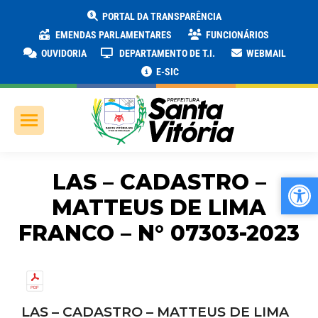
PORTAL DA TRANSPARÊNCIA
EMENDAS PARLAMENTARES
FUNCIONÁRIOS
OUVIDORIA
DEPARTAMENTO DE T.I.
WEBMAIL
E-SIC
LAS – CADASTRO –
Ab
Ab
MATTEUS DE LIMA
FRANCO – N° 07303-2023
LAS – CADASTRO – MATTEUS DE LIMA