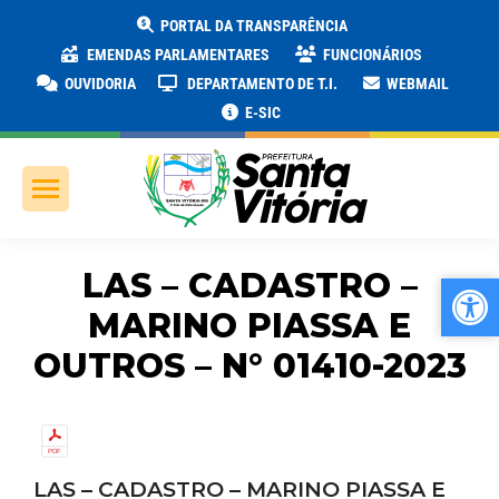
PORTAL DA TRANSPARÊNCIA
EMENDAS PARLAMENTARES
FUNCIONÁRIOS
OUVIDORIA
DEPARTAMENTO DE T.I.
WEBMAIL
E-SIC
LAS – CADASTRO –
Ab
Ab
MARINO PIASSA E
OUTROS – N° 01410-2023
LAS – CADASTRO – MARINO PIASSA E