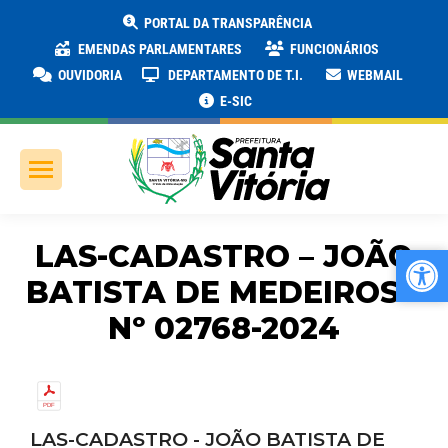
PORTAL DA TRANSPARÊNCIA
EMENDAS PARLAMENTARES
FUNCIONÁRIOS
OUVIDORIA
DEPARTAMENTO DE T.I.
WEBMAIL
E-SIC
LAS-CADASTRO – JOÃO
Ab
Ab
BATISTA DE MEDEIROS –
Nº 02768-2024
LAS-CADASTRO - JOÃO BATISTA DE