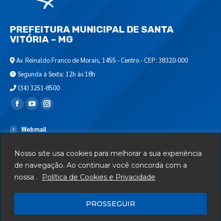
PREFEITURA MUNICIPAL DE SANTA
VITÓRIA – MG
Av. Reinaldo Franco de Morais, 1455 - Centro - CEP: 38320-000
Segunda à Sexta: 12h às 18h
(34) 3251-8500
Encontre-nos em:
Webmail
Departamento de T.I.
Nosso site usa cookies para melhorar a sua experiência
Serviços
de navegação. Ao continuar você concorda com a
nossa .
Política de Cookies e Privacidade
Telefones Úteis
Mapa do Site
PROSSEGUIR