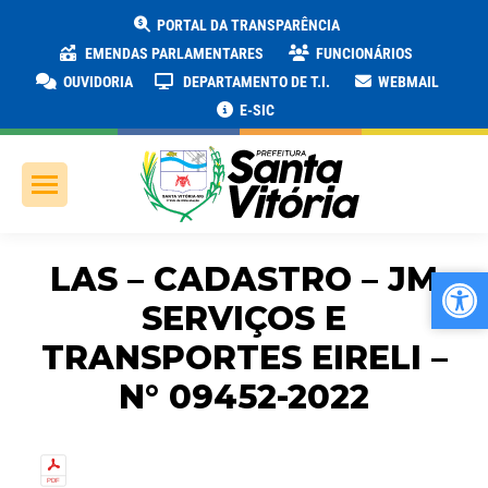
PORTAL DA TRANSPARÊNCIA
EMENDAS PARLAMENTARES
FUNCIONÁRIOS
OUVIDORIA
DEPARTAMENTO DE T.I.
WEBMAIL
E-SIC
LAS – CADASTRO – JM
Ab
Ab
SERVIÇOS E
TRANSPORTES EIRELI –
N° 09452-2022