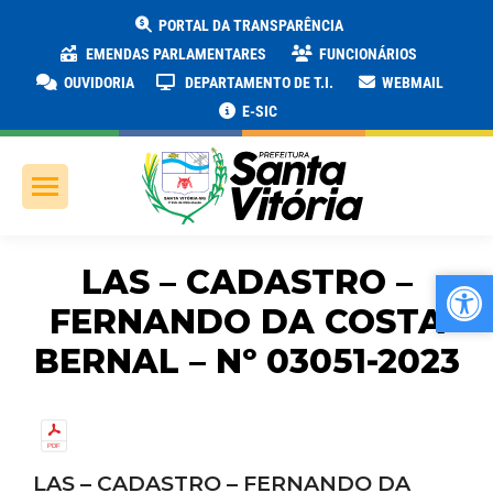
PORTAL DA TRANSPARÊNCIA
EMENDAS PARLAMENTARES
FUNCIONÁRIOS
OUVIDORIA
DEPARTAMENTO DE T.I.
WEBMAIL
E-SIC
LAS – CADASTRO –
Ab
Ab
FERNANDO DA COSTA
BERNAL – Nº 03051-2023
LAS – CADASTRO – FERNANDO DA