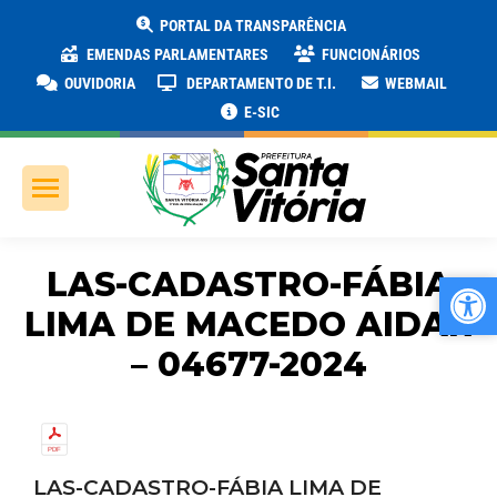
PORTAL DA TRANSPARÊNCIA
EMENDAS PARLAMENTARES
FUNCIONÁRIOS
OUVIDORIA
DEPARTAMENTO DE T.I.
WEBMAIL
E-SIC
LAS-CADASTRO-FÁBIA
Ab
Ab
LIMA DE MACEDO AIDAR
– 04677-2024
LAS-CADASTRO-FÁBIA LIMA DE