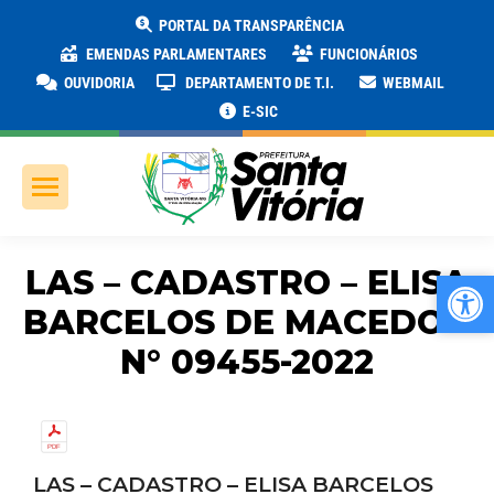
PORTAL DA TRANSPARÊNCIA
EMENDAS PARLAMENTARES
FUNCIONÁRIOS
OUVIDORIA
DEPARTAMENTO DE T.I.
WEBMAIL
E-SIC
LAS – CADASTRO – ELISA
Ab
Ab
BARCELOS DE MACEDO –
N° 09455-2022
LAS – CADASTRO – ELISA BARCELOS