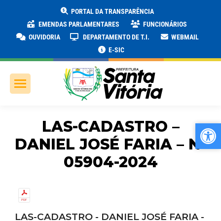
PORTAL DA TRANSPARÊNCIA
EMENDAS PARLAMENTARES
FUNCIONÁRIOS
OUVIDORIA
DEPARTAMENTO DE T.I.
WEBMAIL
E-SIC
LAS-CADASTRO –
Ab
Ab
DANIEL JOSÉ FARIA – Nº
05904-2024
LAS-CADASTRO - DANIEL JOSÉ FARIA -