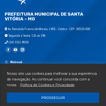
PREFEITURA MUNICIPAL DE SANTA
VITÓRIA – MG
Av. Reinaldo Franco de Morais, 1455 - Centro - CEP: 38320-000
Segunda à Sexta: 12h às 18h
(34) 3251-8500
Encontre-nos em:
Webmail
Departamento de T.I.
Nosso site usa cookies para melhorar a sua experiência
Serviços
de navegação. Ao continuar você concorda com a
nossa .
Política de Cookies e Privacidade
Telefones Úteis
Mapa do Site
PROSSEGUIR