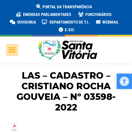
PORTAL DA TRANSPARÊNCIA
EMENDAS PARLAMENTARES
FUNCIONÁRIOS
OUVIDORIA
DEPARTAMENTO DE T.I.
WEBMAIL
E-SIC
LAS – CADASTRO –
Ab
Ab
CRISTIANO ROCHA
GOUVEIA – Nº 03598-
2022