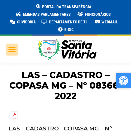
PORTAL DA TRANSPARÊNCIA
EMENDAS PARLAMENTARES
FUNCIONÁRIOS
OUVIDORIA
DEPARTAMENTO DE T.I.
WEBMAIL
E-SIC
LAS – CADASTRO –
Ab
Ab
COPASA MG – Nº 08366-
2022
LAS – CADASTRO - COPASA MG – Nº