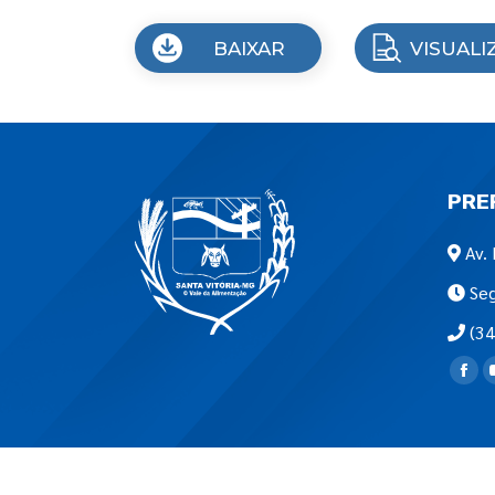
BAIXAR
VISUALI
PRE
Av. 
Seg
(34
Encon