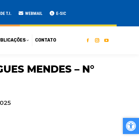
ATO
E T.I.
WEBMAIL
E-SIC
BLICAÇÕES
CONTATO
UES MENDES – N°
025
Ab
Ab