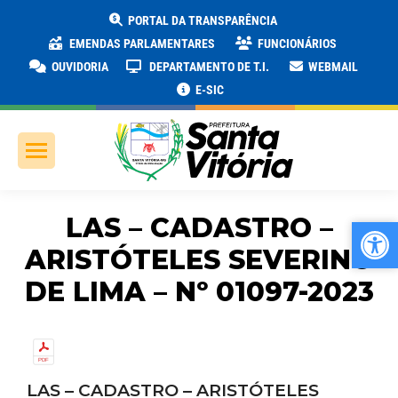
PORTAL DA TRANSPARÊNCIA
EMENDAS PARLAMENTARES
FUNCIONÁRIOS
OUVIDORIA
DEPARTAMENTO DE T.I.
WEBMAIL
E-SIC
LAS – CADASTRO –
Ab
Ab
ARISTÓTELES SEVERINO
DE LIMA – Nº 01097-2023
LAS – CADASTRO – ARISTÓTELES