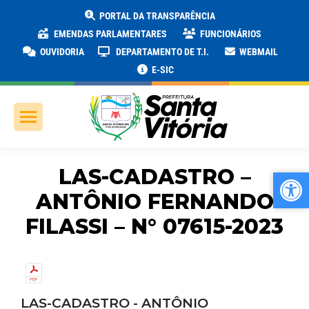
PORTAL DA TRANSPARÊNCIA
EMENDAS PARLAMENTARES
FUNCIONÁRIOS
OUVIDORIA
DEPARTAMENTO DE T.I.
WEBMAIL
E-SIC
LAS-CADASTRO –
Ab
Ab
ANTÔNIO FERNANDO
FILASSI – N° 07615-2023
LAS-CADASTRO - ANTÔNIO