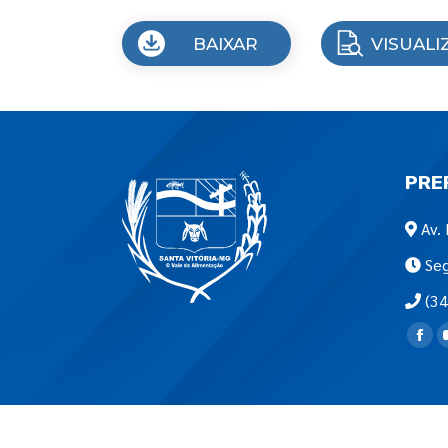
BAIXAR
VISUALI
PRE
Av. 
Seg
(34
Encon