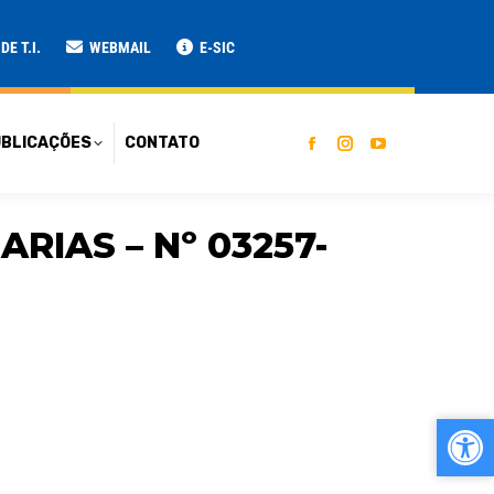
ATO
E T.I.
WEBMAIL
E-SIC
BLICAÇÕES
CONTATO
RIAS – Nº 03257-
Ab
Ab