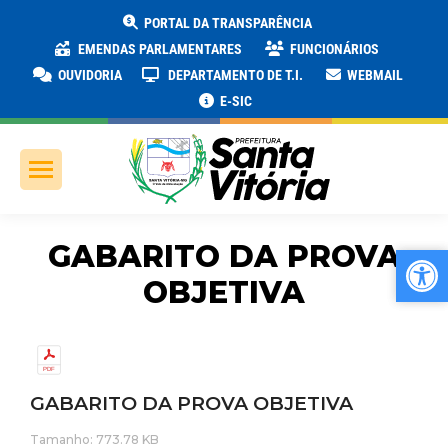
PORTAL DA TRANSPARÊNCIA
EMENDAS PARLAMENTARES
FUNCIONÁRIOS
OUVIDORIA
DEPARTAMENTO DE T.I.
WEBMAIL
E-SIC
GABARITO DA PROVA
Ab
Ab
OBJETIVA
GABARITO DA PROVA OBJETIVA
Tamanho: 773.78 KB