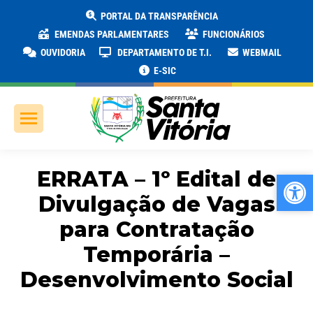
PORTAL DA TRANSPARÊNCIA
EMENDAS PARLAMENTARES
FUNCIONÁRIOS
OUVIDORIA
DEPARTAMENTO DE T.I.
WEBMAIL
E-SIC
ERRATA – 1º Edital de
Ab
Ab
Divulgação de Vagas
para Contratação
Temporária –
Desenvolvimento Social