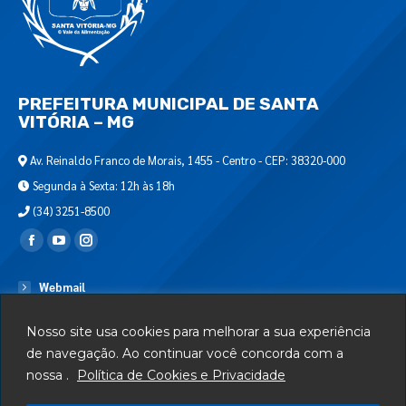
PREFEITURA MUNICIPAL DE SANTA
VITÓRIA – MG
Av. Reinaldo Franco de Morais, 1455 - Centro - CEP: 38320-000
Segunda à Sexta: 12h às 18h
(34) 3251-8500
Encontre-nos em:
Webmail
Departamento de T.I.
Nosso site usa cookies para melhorar a sua experiência
Serviços
de navegação. Ao continuar você concorda com a
nossa .
Política de Cookies e Privacidade
Telefones Úteis