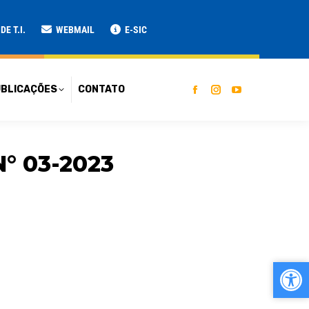
ATO
E T.I.
WEBMAIL
E-SIC
BLICAÇÕES
CONTATO
° 03-2023
Ab
Ab