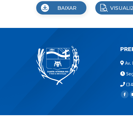
BAIXAR
VISUALI
PRE
Av. 
Seg
(34
Encon