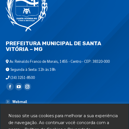
PREFEITURA MUNICIPAL DE SANTA
VITÓRIA – MG
Av. Reinaldo Franco de Morais, 1455 - Centro - CEP: 38320-000
Segunda à Sexta: 12h às 18h
(34) 3251-8500
Encontre-nos em:
Webmail
Departamento de T.I.
Nosso site usa cookies para melhorar a sua experiência
Serviços
de navegação. Ao continuar você concorda com a