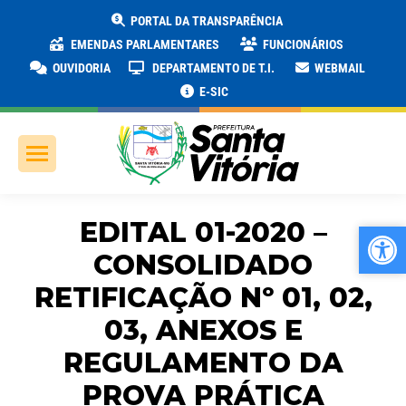
PORTAL DA TRANSPARÊNCIA
EMENDAS PARLAMENTARES
FUNCIONÁRIOS
OUVIDORIA
DEPARTAMENTO DE T.I.
WEBMAIL
E-SIC
EDITAL 01-2020 –
Ab
Ab
CONSOLIDADO
RETIFICAÇÃO Nº 01, 02,
03, ANEXOS E
REGULAMENTO DA
PROVA PRÁTICA