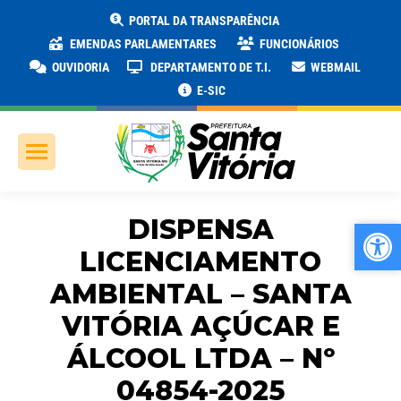
PORTAL DA TRANSPARÊNCIA
EMENDAS PARLAMENTARES
FUNCIONÁRIOS
OUVIDORIA
DEPARTAMENTO DE T.I.
WEBMAIL
E-SIC
DISPENSA
Ab
Ab
LICENCIAMENTO
AMBIENTAL – SANTA
VITÓRIA AÇÚCAR E
ÁLCOOL LTDA – Nº
04854-2025