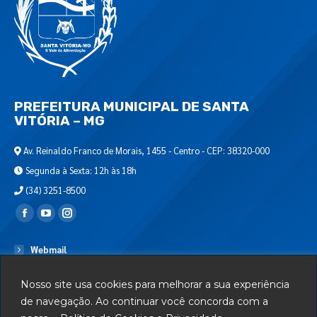
PREFEITURA MUNICIPAL DE SANTA
VITÓRIA – MG
Av. Reinaldo Franco de Morais, 1455 - Centro - CEP: 38320-000
Segunda à Sexta: 12h às 18h
(34) 3251-8500
Encontre-nos em:
Webmail
Departamento de T.I.
Nosso site usa cookies para melhorar a sua experiência
Serviços
de navegação. Ao continuar você concorda com a