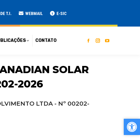
ATO
E T.I.
WEBMAIL
E-SIC
BLICAÇÕES
CONTATO
CANADIAN SOLAR
02-2026
VIMENTO LTDA - Nº 00202-
Ab
Ab