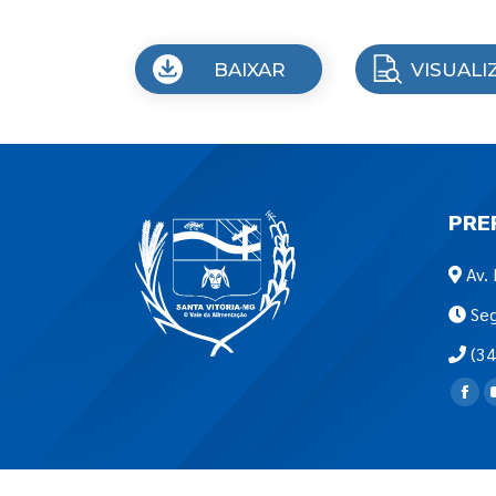
BAIXAR
VISUALI
PRE
Av. 
Seg
(34
Encon