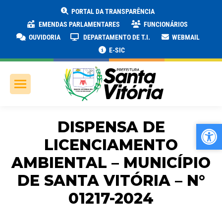
PORTAL DA TRANSPARÊNCIA
EMENDAS PARLAMENTARES
FUNCIONÁRIOS
OUVIDORIA
DEPARTAMENTO DE T.I.
WEBMAIL
E-SIC
DISPENSA DE
Ab
Ab
LICENCIAMENTO
AMBIENTAL – MUNICÍPIO
DE SANTA VITÓRIA – N°
01217-2024