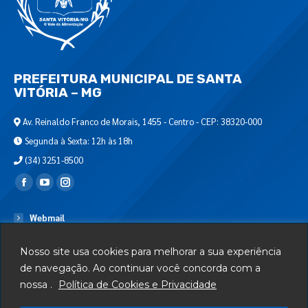
PREFEITURA MUNICIPAL DE SANTA
VITÓRIA – MG
Av. Reinaldo Franco de Morais, 1455 - Centro - CEP: 38320-000
Segunda à Sexta: 12h às 18h
(34) 3251-8500
Encontre-nos em:
Webmail
Departamento de T.I.
Nosso site usa cookies para melhorar a sua experiência
Serviços
de navegação. Ao continuar você concorda com a
nossa .
Política de Cookies e Privacidade
Telefones Úteis