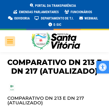
PORTAL DA TRANSPARÊNCIA
EMENDAS PARLAMENTARES
FUNCIONÁRIOS
OUVIDORIA
DEPARTAMENTO DE T.I.
WEBMAIL
E-SIC
COMPARATIVO DN 213 E
Ab
Ab
DN 217 (ATUALIZADO)
COMPARATIVO DN 213 E DN 217
(ATUALIZADO)