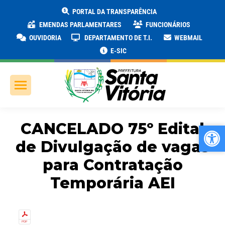
PORTAL DA TRANSPARÊNCIA
EMENDAS PARLAMENTARES
FUNCIONÁRIOS
OUVIDORIA
DEPARTAMENTO DE T.I.
WEBMAIL
E-SIC
CANCELADO 75º Edital
Ab
Ab
de Divulgação de vagas
para Contratação
Temporária AEI