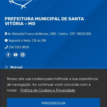
PREFEITURA MUNICIPAL DE SANTA
VITÓRIA – MG
Av. Reinaldo Franco de Morais, 1455 - Centro - CEP: 38320-000
Segunda à Sexta: 12h às 18h
(34) 3251-8500
Encontre-nos em:
Webmail
Departamento de T.I.
Nosso site usa cookies para melhorar a sua experiência
Serviços
de navegação. Ao continuar você concorda com a
nossa .
Política de Cookies e Privacidade
Telefones Úteis
Mapa do Site
PROSSEGUIR