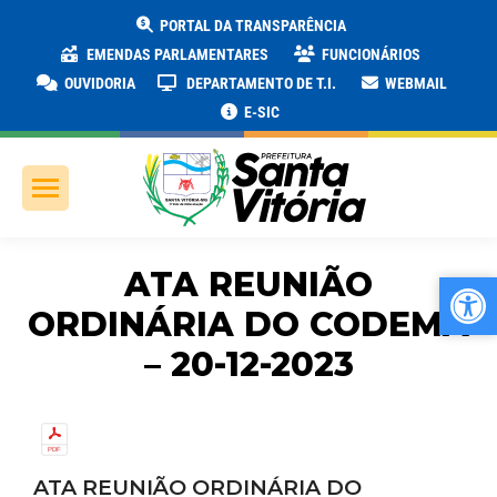
PORTAL DA TRANSPARÊNCIA
EMENDAS PARLAMENTARES
FUNCIONÁRIOS
OUVIDORIA
DEPARTAMENTO DE T.I.
WEBMAIL
E-SIC
ATA REUNIÃO
Ab
Ab
ORDINÁRIA DO CODEMA
– 20-12-2023
ATA REUNIÃO ORDINÁRIA DO