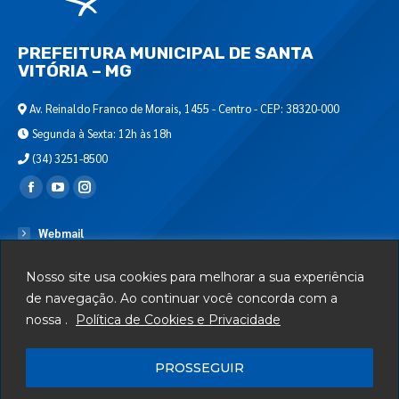
PREFEITURA MUNICIPAL DE SANTA
VITÓRIA – MG
Av. Reinaldo Franco de Morais, 1455 - Centro - CEP: 38320-000
Segunda à Sexta: 12h às 18h
(34) 3251-8500
Encontre-nos em:
Webmail
Departamento de T.I.
Nosso site usa cookies para melhorar a sua experiência
Serviços
de navegação. Ao continuar você concorda com a
nossa .
Política de Cookies e Privacidade
Telefones Úteis
Mapa do Site
PROSSEGUIR